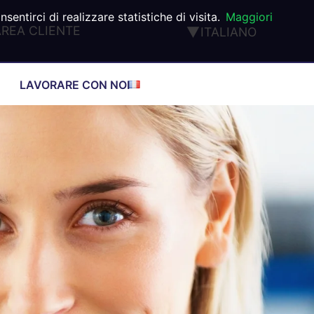
ntirci di realizzare statistiche di visita.
Maggiori
AREA CLIENTE
ITALIANO
ENGLISH
FRANÇAIS
LAVORARE CON NOI
DEUTSCH
ESPAÑOL
PORTUGUÊS
TÜRK
®