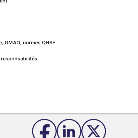
ent
e
,
GMAO
,
normes QHSE
 responsabilités