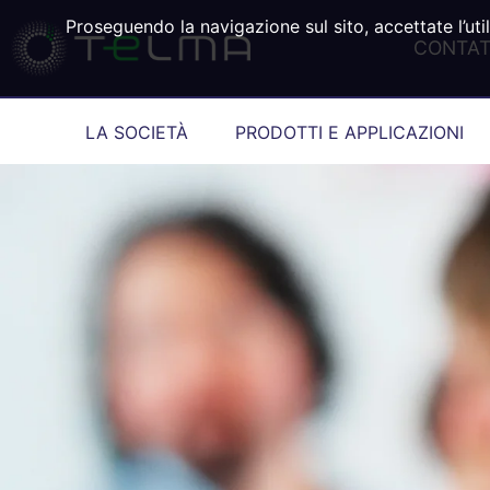
Proseguendo la navigazione sul sito, accettate l’util
CONTAT
LA SOCIETÀ
PRODOTTI E APPLICAZIONI
Telma
Princ
L'inq
Fiere
Polit
Proce
Vanta
La so
Notiz
Nos 
Cultu
Setto
IL pu
Parol
Stori
Veico
Nos 
Telm
La no
Cand
Partn
Insta
Acce
FAQ
Regis