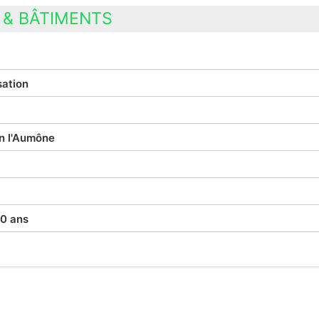
& BÂTIMENTS
sation
n l'Aumône
0 ans