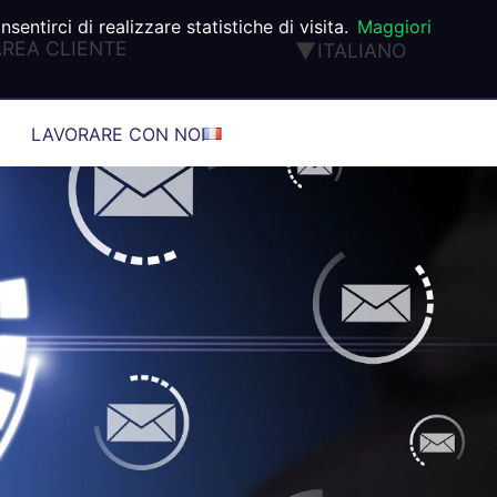
ntirci di realizzare statistiche di visita.
Maggiori
AREA CLIENTE
ITALIANO
ENGLISH
FRANÇAIS
LAVORARE CON NOI
DEUTSCH
ESPAÑOL
PORTUGUÊS
TÜRK
®