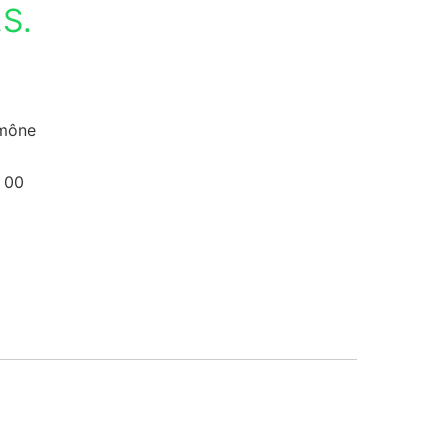
S.
umône
 00