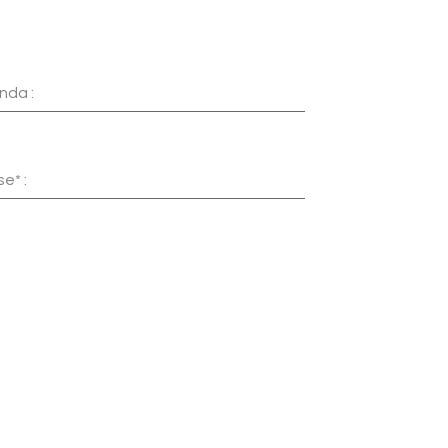
nda :
e* :