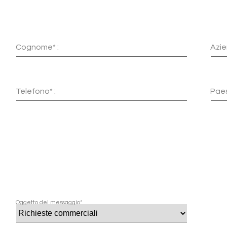
Cognome* :
Azie
Telefono* :
Paes
Oggetto del messaggio*