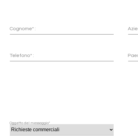
Cognome* :
Azie
Telefono* :
Paes
Oggetto del messaggio*