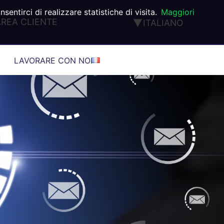
ntirci di realizzare statistiche di visita.
Maggiori
AREA CLIENTE
ITALIANO
ENGLISH
FRANÇAIS
LAVORARE CON NOI
DEUTSCH
ESPAÑOL
PORTUGUÊS
TÜRK
®