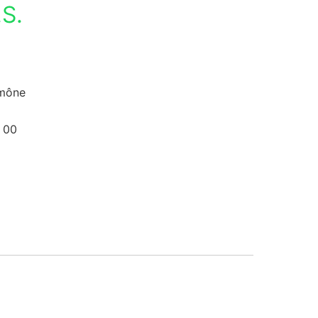
S.
umône
 00