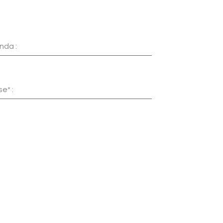
nda :
e* :