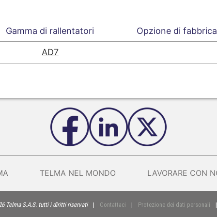
Gamma di rallentatori
Opzione di fabbric
AD7
MA
TELMA NEL MONDO
LAVORARE CON N
 Telma S.A.S. tutti i diritti riservati
|
Contattaci
|
Protezione dei dati personali