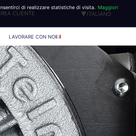
ntirci di realizzare statistiche di visita.
Maggiori
AREA CLIENTE
ITALIANO
ENGLISH
FRANÇAIS
LAVORARE CON NOI
DEUTSCH
ESPAÑOL
PORTUGUÊS
TÜRK
®